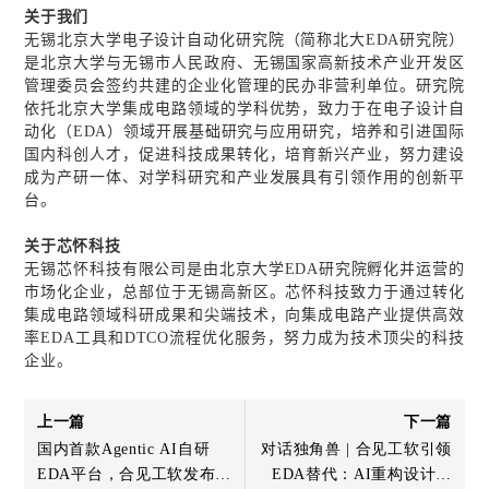
关于我们
无锡北京大学电子设计自动化研究院（简称北大
EDA
研究院）
是北京大学与无锡市人民政府、无锡国家高新技术产业开发区
管理委员会签约共建的企业化管理的民办非营利单位。研究院
依托北京大学集成电路领域的学科优势，致力于在电子设计自
动化（
EDA
）领域开展基础研究与应用研究，培养和引进国际
国内科创人才，促进科技成果转化，培育新兴产业，努力建设
成为产研一体、对学科研究和产业发展具有引领作用的创新平
台。
关于芯怀科技
无锡芯怀科技有限公司是由北京大学
EDA
研究院孵化并运营的
市场化企业，总部位于无锡高新区。芯怀科技致力于通过转化
集成电路领域科研成果和尖端技术，向集成电路产业提供高效
率
EDA
工具和
DTCO
流程优化服务，努力成为技术顶尖的科技
企业。
上一篇
下一篇
国内首款Agentic AI自研
对话独角兽 | 合见工软引领
EDA平台，合见工软发布智
EDA替代：AI重构设计效