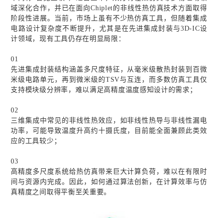
域深化合作，并已在面向
Chiplet
的非线性热仿真技术方面取得
阶段性进展。当前，市场上虽有不少热仿真工具，但随着集成
电路设计复杂度不断提升，尤其是在先进集成封装与
3D-IC
设
计领域，现有工具仍存在明显局限：
01
先进集成封装结构涵盖多尺度特征，从毫米级散热封装到百微
米级电路单元，再到微米级的
TSV
与互连，而多数仿真工具仅
支持模块级分辨率，难以满足高精度温度感知设计的需求；
02
三维集成中常见的非线性热效应，如非线性热导与非线性漏电
功率，可能导致温度升高约十摄氏度，目前能全面兼顾此类效
应的工具较少；
03
高精度多尺度系统给热仿真带来巨大计算负荷，难以在有限时
间与资源内完成。因此，如何通过算法创新，在计算效率与仿
真精度之间取得平衡至关重要。