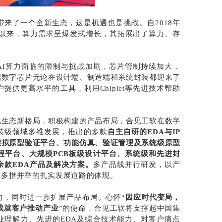
带来了一个全新生态，这是机遇也是挑战。自2018年
型）推出以来，算力需求呈爆发式增长，其拓展出了算力、存
AI算力面临的限制与挑战加剧，芯片管制持续加大，
端数字芯片无论在设计端、制造端和系统封装都迎来了
提供更高水平的工具，利用Chiplet等先进技术帮助
此生态新格局，积极构建的产品布局，合见工软在数字
封装级领域多维发展，推出的多款
自主自研的EDA与IP
虚拟原型验证平台、功能仿真、验证管理及系统级原型
流程平台、大规模PCB板级设计平台、系统级和先进封
余款EDA产品及解决方案。
多产品线并行研发，以产
，多措并举的扎实发展道路的体现。
向，同时进一步扩展产品布局。心怀“
因应时代变局，
成就客户推动产业
”的使命，合见工软将支撑起中国集
业理解力、先进的EDA及综合技术能力、对客户痛点